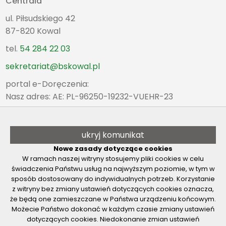
Centrala
ul. Piłsudskiego 42
87-820 Kowal
tel.
54 284 22 03
sekretariat@bskowal.pl
portal e-Doręczenia:
Nasz adres: AE: PL-96250-19232-VUEHR-23
Oddział Kowal
poniedziałek - piątek
ukryj komunikat
8:00 - 15:30
Nowe zasady dotyczące cookies
tel.
54 284 22 03
W ramach naszej witryny stosujemy pliki cookies w celu
świadczenia Państwu usług na najwyższym poziomie, w tym w
Pozostałe Placówki
sposób dostosowany do indywidualnych potrzeb. Korzystanie
z witryny bez zmiany ustawień dotyczących cookies oznacza,
poniedziałek - piątek
że będą one zamieszczane w Państwa urządzeniu końcowym.
8:00 - 15:30
Możecie Państwo dokonać w każdym czasie zmiany ustawień
dotyczących cookies. Niedokonanie zmian ustawień