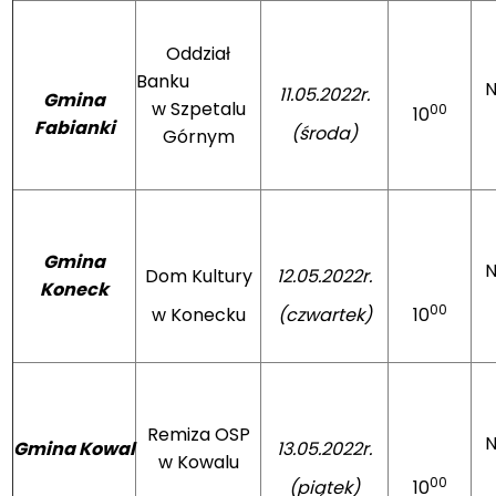
Oddział
Banku
N
11.05.2022r.
Gmina
w Szpetalu
00
10
Fabianki
(środa)
Górnym
Gmina
N
Dom Kultury
12.05.2022r.
Koneck
00
w Konecku
(czwartek)
10
Remiza OSP
N
Gmina Kowal
13.05.2022r.
w Kowalu
00
(piątek)
10