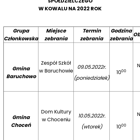
SPÓŁDZIELCZEGO
W KOWALU NA 2022 ROK
Grupa
Miejsce
Termin
Godzina
Ob
Członkowska
zebrania
zebrania
zebrania
Zespół Szkół
N
09.05.2022r.
Gmina
w Baruchowie
00
10
Baruchowo
(poniedziałek)
Dom Kultury
N
10.05.2022r.
Gmina
w Choceniu
Choceń
00
(wtorek)
10