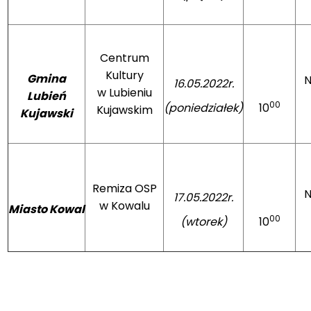
Centrum
Kultury
Gmina
N
16.05.2022r.
w Lubieniu
Lubień
00
(poniedziałek)
10
Kujawskim
Kujawski
Remiza OSP
N
17.05.2022r.
w Kowalu
Miasto Kowal
00
(wtorek)
10