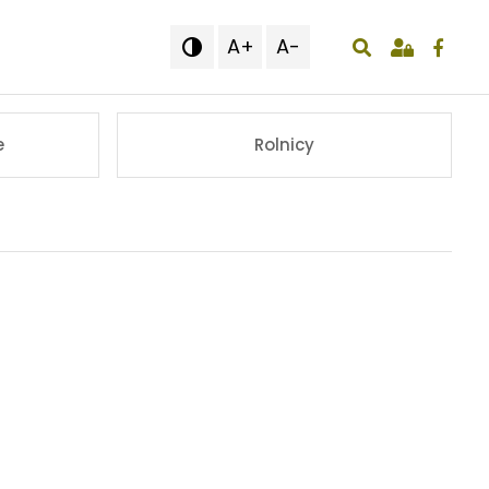
A+
A-

wyświetlenie o
e
Rolnicy