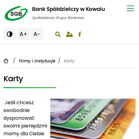
A+
A-

wyświetlenie okna wyszukiwania
Firmy i instytucje
Karty
Karty
Jeśli chcesz
swobodnie
dysponować
swoimi pieniędzmi
mamy dla Ciebie