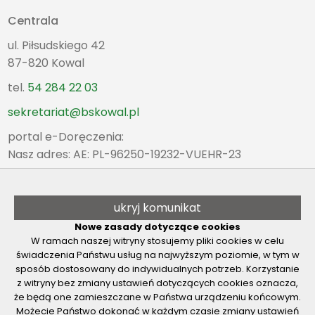
Centrala
ul. Piłsudskiego 42
87-820 Kowal
tel.
54 284 22 03
sekretariat@bskowal.pl
portal e-Doręczenia:
Nasz adres: AE: PL-96250-19232-VUEHR-23
Oddział Kowal
poniedziałek - piątek
ukryj komunikat
8:00 - 15:30
Nowe zasady dotyczące cookies
tel.
54 284 22 03
W ramach naszej witryny stosujemy pliki cookies w celu
świadczenia Państwu usług na najwyższym poziomie, w tym w
Pozostałe Placówki
sposób dostosowany do indywidualnych potrzeb. Korzystanie
z witryny bez zmiany ustawień dotyczących cookies oznacza,
poniedziałek - piątek
że będą one zamieszczane w Państwa urządzeniu końcowym.
8:00 - 15:30
Możecie Państwo dokonać w każdym czasie zmiany ustawień