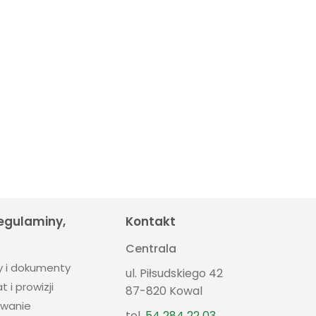
regulaminy,
Kontakt
Centrala
y i dokumenty
ul. Piłsudskiego 42
t i prowizji
87-820 Kowal
wanie
tel.
54 284 22 03