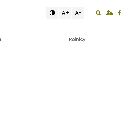
A+
A-

wyświetlenie o
e
Rolnicy