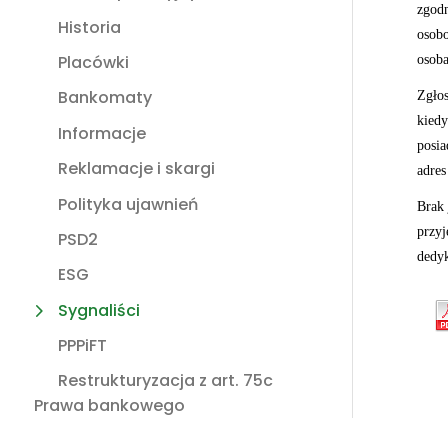
zgodn
Historia
osobo
Placówki
osoba
Bankomaty
Zgłos
kiedy
Informacje
posia
Reklamacje i skargi
adres
Polityka ujawnień
Brak 
przyj
PSD2
dedy
ESG
Sygnaliści
PPPiFT
Restrukturyzacja z art. 75c
Prawa bankowego