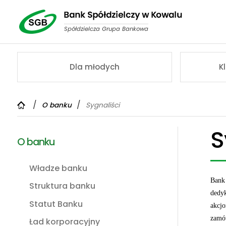
Dla młodych
K
O banku
Sygnaliści
S
O banku
Władze banku
Bank 
Struktura banku
dedy
Statut Banku
akcjo
zamów
Ład korporacyjny