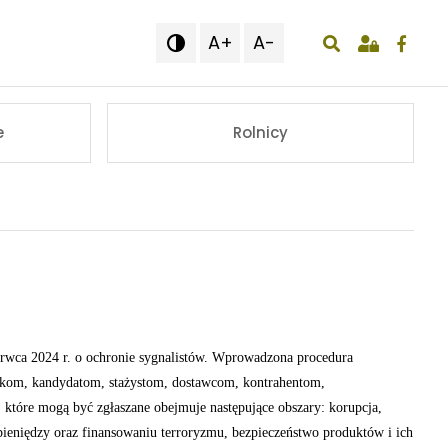
A+
A-

wyświetlenie o
e
Rolnicy
erwca 2024 r. o ochronie sygnalistów. Wprowadzona procedura
kom, kandydatom, stażystom, dostawcom, kontrahentom,
tóre mogą być zgłaszane obejmuje następujące obszary: korupcja,
 pieniędzy oraz finansowaniu terroryzmu, bezpieczeństwo produktów i ich