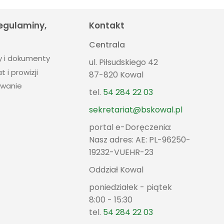
regulaminy,
Kontakt
Centrala
y i dokumenty
ul. Piłsudskiego 42
t i prowizji
87-820 Kowal
wanie
tel.
54 284 22 03
sekretariat@bskowal.pl
portal e-Doręczenia:
Nasz adres: AE: PL-96250-
19232-VUEHR-23
Oddział Kowal
poniedziałek - piątek
8:00 - 15:30
tel.
54 284 22 03