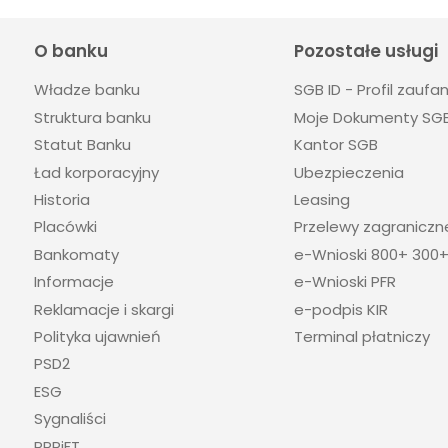
O banku
Pozostałe usługi
Władze banku
SGB ID - Profil zaufa
Struktura banku
Moje Dokumenty SG
Statut Banku
Kantor SGB
Ład korporacyjny
Ubezpieczenia
Historia
Leasing
Placówki
Przelewy zagraniczn
Bankomaty
e-Wnioski 800+ 300
Informacje
e-Wnioski PFR
Reklamacje i skargi
e-podpis KIR
Polityka ujawnień
Terminal płatniczy
PSD2
ESG
Sygnaliści
PPPiFT