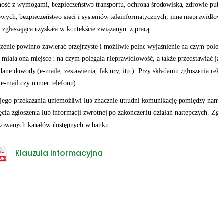
ość z wymogami, bezpieczeństwo transportu, ochrona środowiska, zdrowie pu
wych, bezpieczeństwo sieci i systemów teleinformatycznych, inne nieprawidło
 zgłaszająca uzyskała w kontekście związanym z pracą.
zenie powinno zawierać przejrzyste i możliwie pełne wyjaśnienie na czym poleg
 miała ona miejsce i na czym polegała nieprawidłowość, a także przedstawiać j
dane dowody (e-maile, zestawienia, faktury, itp.). Przy składaniu zgłoszenia
 e-mail czy numer telefonu).
jego przekazania uniemożliwi lub znacznie utrudni komunikację pomiędzy nam
ęcia zgłoszenia lub informacji zwrotnej po zakończeniu działań następczych.
kowanych kanałów dostępnych w banku.
Klauzula informacyjna