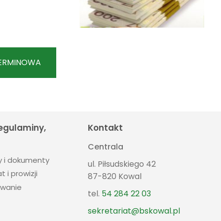
TERMINOWA
regulaminy,
Kontakt
Centrala
y i dokumenty
ul. Piłsudskiego 42
t i prowizji
87-820 Kowal
wanie
tel.
54 284 22 03
sekretariat@bskowal.pl