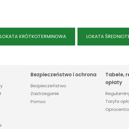
LOKATA KRÓTKOTERMINOWA
LOKATA ŚREDNIO
Bezpieczeństwo i ochrona
Tabele, 
opłaty
ny
Bezpieczeństwo
Regulamin
B
Zastrzeganie
Taryfa opła
Pomoc
Oprocento
e