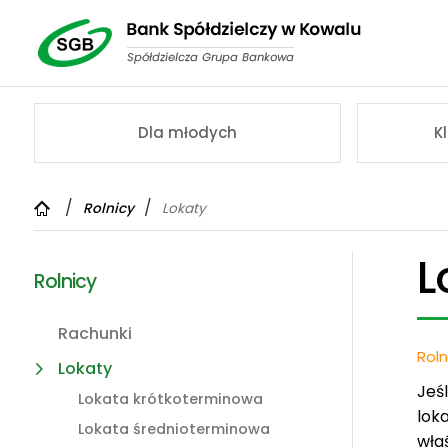
Dla młodych
K
Rolnicy
Lokaty
L
Rolnicy
Rachunki
Roln
Lokaty
Jeś
Lokata krótkoterminowa
lok
Lokata średnioterminowa
właś