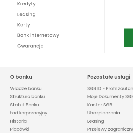
Kredyty
Leasing
Karty
Bank internetowy
Gwarancje
O banku
Pozostałe usługi
Władze banku
SGB ID - Profil zaufa
Struktura banku
Moje Dokumenty SG
Statut Banku
Kantor SGB
Ład korporacyjny
Ubezpieczenia
Historia
Leasing
Placówki
Przelewy zagraniczn