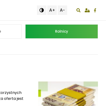
A+
A-

wyświetlenie o
e
Rolnicy
korzystnych
a oferta jest