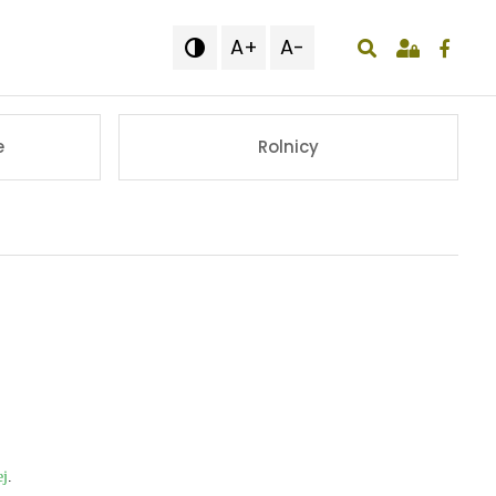
A+
A-

wyświetlenie o
e
Rolnicy
ej
.