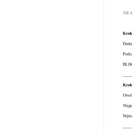
Jak 
Krok
Dodaj
Podcz
BLIK 
____
Krok
Otwó
Wyge
Wpisz
____