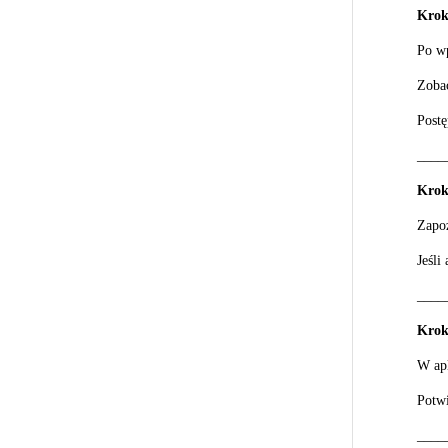
Krok
Po w
Zobac
Postę
____
Krok
Zapoz
Jeśli
____
Krok
W apl
Potwi
____