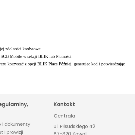
ej zdolności kredytowej.
ji SGB Mobile w sekcji BLIK lub Płatności.
azu korzystać z opcji BLIK Płacę Później, generując kod i potwierdzając
regulaminy,
Kontakt
Centrala
y i dokumenty
ul. Piłsudskiego 42
t i prowizji
87-820 Kowal