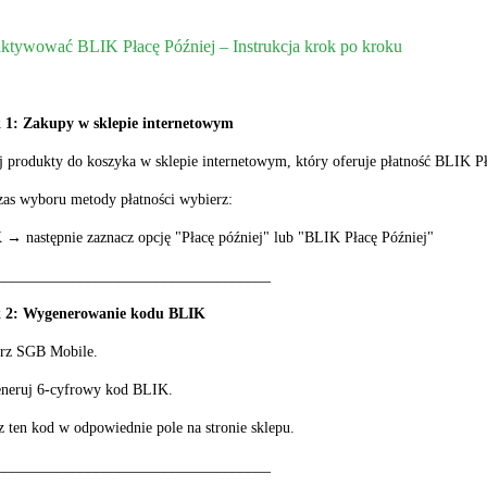
aktywować BLIK Płacę Później – Instrukcja krok po kroku
 1: Zakupy w sklepie internetowym
 produkty do koszyka w sklepie internetowym, który oferuje płatność BLIK Pł
as wyboru metody płatności wybierz:
→ następnie zaznacz opcję "Płacę później" lub "BLIK Płacę Później"
____________________________________
 2: Wygenerowanie kodu BLIK
rz SGB Mobile.
neruj 6-cyfrowy kod BLIK.
 ten kod w odpowiednie pole na stronie sklepu.
____________________________________