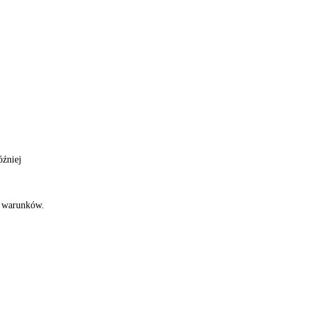
óźniej
h warunków.