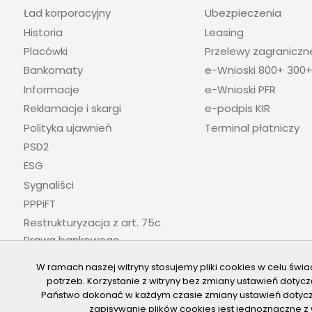
Ład korporacyjny
Ubezpieczenia
Historia
Leasing
Placówki
Przelewy zagraniczn
Bankomaty
e-Wnioski 800+ 300
Informacje
e-Wnioski PFR
Reklamacje i skargi
e-podpis KIR
Polityka ujawnień
Terminal płatniczy
PSD2
ESG
Sygnaliści
PPPiFT
Restrukturyzacja z art. 75c
Prawa bankowego
W ramach naszej witryny stosujemy pliki cookies w celu ś
potrzeb. Korzystanie z witryny bez zmiany ustawień dot
Państwo dokonać w każdym czasie zmiany ustawień dotyczą
© 2026 Bank Spółdzielczy w Kowalu
Projektowanie stron Toru
zapisywanie plików cookies jest jednoznaczne z