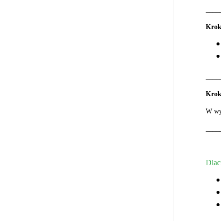
____
Krok 
____
Krok
W wyz
____
Dlac