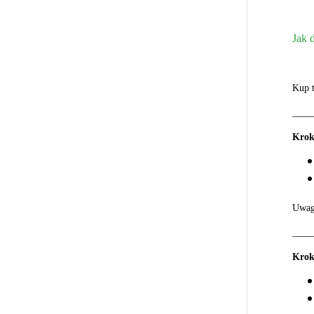
Jak 
Kup 
____
Krok
Uwaga
____
Krok