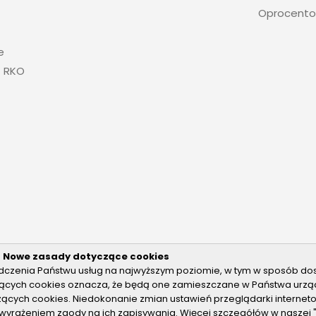
Oprocento
e
+ RKO
Nowe zasady dotyczące cookies
wiadczenia Państwu usług na najwyższym poziomie, w tym w sposób d
yczących cookies oznacza, że będą one zamieszczane w Państwa ur
cych cookies. Niedokonanie zmian ustawień przeglądarki interneto
ń
 wyrażeniem zgody na ich zapisywania. Więcej szczegółów w naszej 