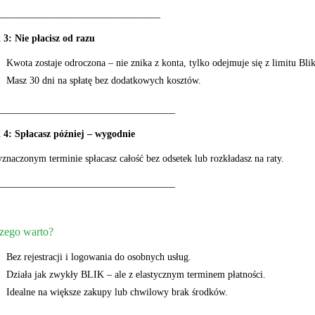
_________________________________
3: Nie płacisz od razu
Kwota zostaje odroczona – nie znika z konta, tylko odejmuje się z limitu Blik
Masz 30 dni na spłatę bez dodatkowych kosztów.
____________________________________
 4: Spłacasz później – wygodnie
naczonym terminie spłacasz całość bez odsetek lub rozkładasz na raty.
____________________________________
zego warto?
Bez rejestracji i logowania do osobnych usług.
Działa jak zwykły BLIK – ale z elastycznym terminem płatności.
Idealne na większe zakupy lub chwilowy brak środków.