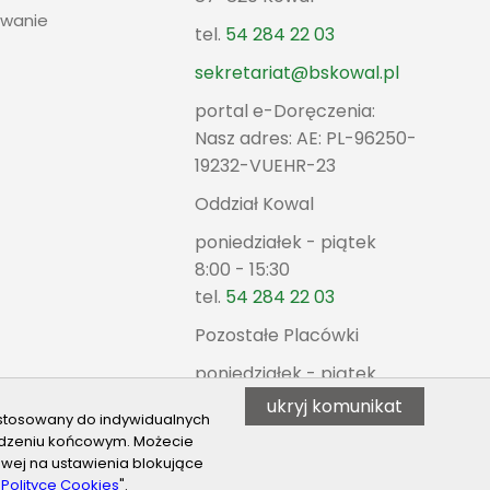
wanie
tel.
54 284 22 03
sekretariat@bskowal.pl
portal e-Doręczenia:
Nasz adres: AE: PL-96250-
19232-VUEHR-23
Oddział Kowal
poniedziałek - piątek
8:00 - 15:30
tel.
54 284 22 03
Pozostałe Placówki
poniedziałek - piątek
8:00 - 15:30
ukryj komunikat
ostosowany do indywidualnych
ządzeniu końcowym. Możecie
wej na ustawienia blokujące
"
Polityce Cookies
".