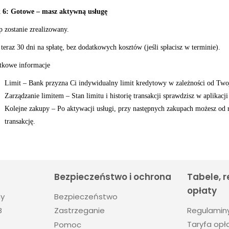
 6: Gotowe – masz aktywną usługę
 zostanie zrealizowany.
teraz 30 dni na spłatę, bez dodatkowych kosztów (jeśli spłacisz w terminie).
tkowe informacje
Limit – Bank przyzna Ci indywidualny limit kredytowy w zależności od Twoj
Zarządzanie limitem – Stan limitu i historię transakcji sprawdzisz w aplikac
Kolejne zakupy – Po aktywacji usługi, przy następnych zakupach możesz od r
transakcję.
Bezpieczeństwo i ochrona
Tabele, 
opłaty
ny
Bezpieczeństwo
Regulamin
B
Zastrzeganie
Taryfa opła
Pomoc