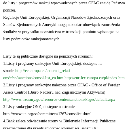
do listy i programów sankcji wprowadzonych przez OFAC znajdą Państwo
poniżej.
Regulacje Unii Europejskiej, Organizacji Narodów Zjednoczonych oraz
Stanów Zjednoczonych Ameryki mogą nakładać obowiązek zamrożenia
środków w przypadku uczestnictwa w transakcji pomiotu wpisanego na
listy podmiotów sankcjonowanych.
Listy te są publicznie dostępne na poniższych stronach:
1.Listy i programy sankcyjne Unii Europejskiej, dostępne na
stronie:
http://ec.europa.eu/external_relati
ons/cfsp/sanctions/consol-list_en.htm
http://eur-lex.europa.eu/pl/index.htm
2.Listy i programy sankcyjne nałożone przez OFAC - Office of Foreign
Assets Control (Biuro Nadzoru nad Zagranicznymi Aktywami)
http://www.treasury.gov/resource-center/sanctions/Pages/default.aspx
3.Listy sankcyjne ONZ, dostępne na stronie:
http://www.un.org/sc/committees/1267/consolist.shtml
4.Bank zaleca odwiedzanie strony w Biuletynie Informacji Publicznej
przeznaczonej dla przedsiębiorców również ws. sankcji tj.: