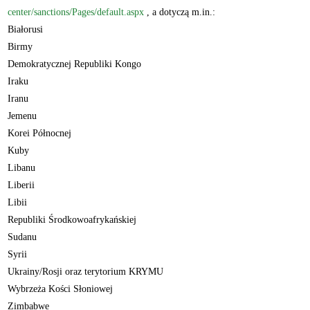
center/sanctions/Pages/default.aspx
, a dotyczą m.in.:
Białorusi
Birmy
Demokratycznej Republiki Kongo
Iraku
Iranu
Jemenu
Korei Północnej
Kuby
Libanu
Liberii
Libii
Republiki Środkowoafrykańskiej
Sudanu
Syrii
Ukrainy/Rosji oraz terytorium KRYMU
Wybrzeża Kości Słoniowej
Zimbabwe