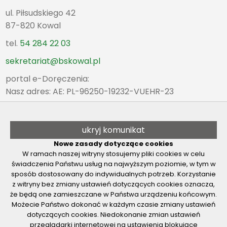
ul. Piłsudskiego 42
87-820 Kowal
tel.
54 284 22 03
sekretariat@bskowal.pl
portal e-Doręczenia:
Nasz adres: AE: PL-96250-19232-VUEHR-23
Oddział Kowal
poniedziałek - piątek
ukryj komunikat
8:00 - 15:30
Nowe zasady dotyczące cookies
tel.
54 284 22 03
W ramach naszej witryny stosujemy pliki cookies w celu
świadczenia Państwu usług na najwyższym poziomie, w tym w
Pozostałe Placówki
sposób dostosowany do indywidualnych potrzeb. Korzystanie
z witryny bez zmiany ustawień dotyczących cookies oznacza,
poniedziałek - piątek
że będą one zamieszczane w Państwa urządzeniu końcowym.
8:00 - 15:30
Możecie Państwo dokonać w każdym czasie zmiany ustawień
dotyczących cookies. Niedokonanie zmian ustawień
przeglądarki internetowej na ustawienia blokujące