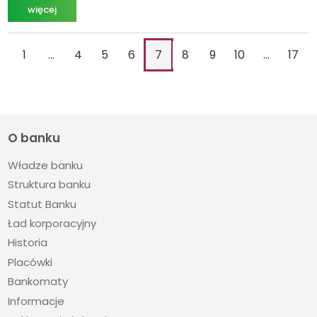
więcej
1
...
4
5
6
7
8
9
10
...
17
O banku
Władze banku
Struktura banku
Statut Banku
Ład korporacyjny
Historia
Placówki
Bankomaty
Informacje