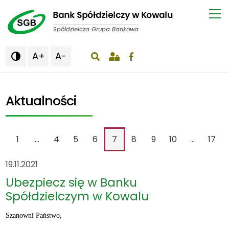
A+
A-

wyświetlenie okna wyszukiwania
Aktualności
1
...
4
5
6
7
8
9
10
...
17
19.11.2021
Ubezpiecz się w Banku
Spółdzielczym w Kowalu
Szanowni Państwo,