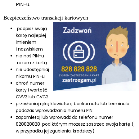
PIN-u.
Bezpieczeństwo transakcji kartowych
podpisz swoją
kartę najlepiej
imieniem
i nazwiskiem
nie noś PIN-u
razem z kartą
nie udostępniaj
nikomu PIN-u
chroń numer
karty i wartość
CVV2 lub CVC2
przesłaniaj ręką klawiaturę bankomatu lub terminala
podczas wprowadzania numeru PIN
zapamietaj lub wprowadź do telefonu numer
828828828
pod którym możesz zastrzec swoja kartę (
w przypadku jej zgubienia, kradzieży)