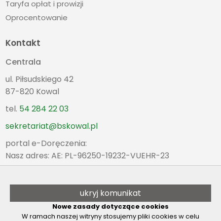
Taryfa opłat i prowizji
Oprocentowanie
Kontakt
Centrala
ul. Piłsudskiego 42
87-820 Kowal
tel.
54 284 22 03
sekretariat@bskowal.pl
portal e-Doręczenia:
Nasz adres: AE: PL-96250-19232-VUEHR-23
Oddział Kowal
poniedziałek - piątek
ukryj komunikat
8:00 - 15:30
Nowe zasady dotyczące cookies
tel.
54 284 22 03
W ramach naszej witryny stosujemy pliki cookies w celu