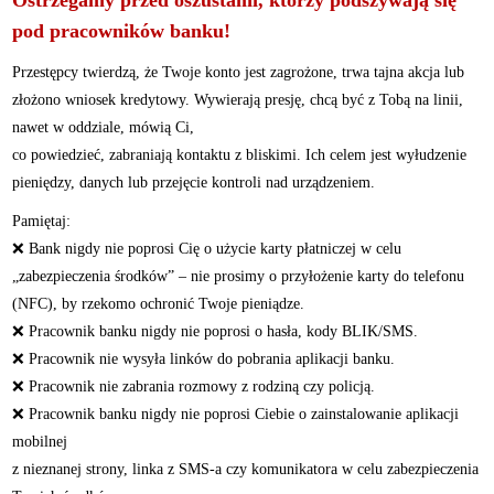
Ostrzegamy przed oszustami, którzy podszywają się
pod pracowników banku!
Przestępcy twierdzą, że Twoje konto jest zagrożone, trwa tajna akcja lub
złożono wniosek kredytowy. Wywierają presję, chcą być z Tobą na linii,
nawet w oddziale, mówią Ci,
co powiedzieć, zabraniają kontaktu z bliskimi. Ich celem jest wyłudzenie
pieniędzy, danych lub przejęcie kontroli nad urządzeniem.
Pamiętaj:
❌ Bank nigdy nie poprosi Cię o użycie karty płatniczej w celu
„zabezpieczenia środków” – nie prosimy o przyłożenie karty do telefonu
(NFC), by rzekomo ochronić Twoje pieniądze.
❌ Pracownik banku nigdy nie poprosi o hasła, kody BLIK/SMS.
❌ Pracownik nie wysyła linków do pobrania aplikacji banku.
❌ Pracownik nie zabrania rozmowy z rodziną czy policją.
❌ Pracownik banku nigdy nie poprosi Ciebie o zainstalowanie aplikacji
mobilnej
z nieznanej strony, linka z SMS-a czy komunikatora w celu zabezpieczenia